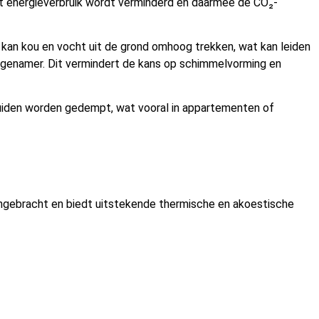
t energieverbruik wordt verminderd en daarmee de CO₂-
 kan kou en vocht uit de grond omhoog trekken, wat kan leiden
ngenamer. Dit vermindert de kans op schimmelvorming en
luiden worden gedempt, wat vooral in appartementen of
angebracht en biedt uitstekende thermische en akoestische