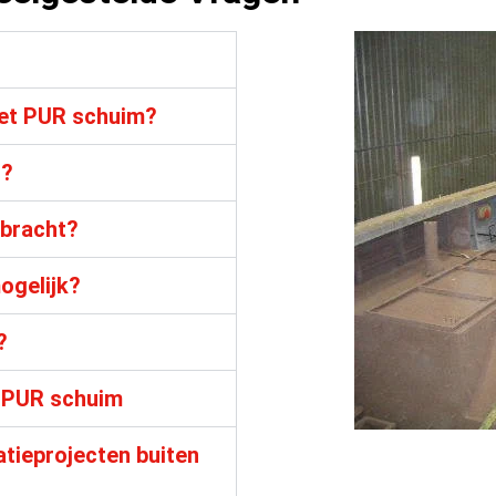
met PUR schuim?
t?
bracht?
ogelijk?
?
t PUR schuim
tieprojecten buiten