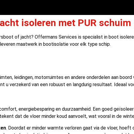
jacht isoleren met PUR schuim
rsboot of jacht? Offermans Services is specialist in boot isoler
leveren maatwerk in bootisolatie voor elk type schip.
imten, leidingen, motorruimtes en andere onderdelen aan boord v
t u verzekerd van een robuust en langdurig resultaat. Ideaal v
 comfort, energiebesparing en duurzaamheid. Een goed geïsoleerd
kent dat de vloer minder koud aanvoelt, wat vooral in de winte
ten
. Doordat er minder warmte verloren gaat via de vloer, hoeft 