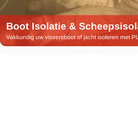
Boot Isolatie & Scheepsiso
Vakkundig uw vissersboot of jacht isoleren met 