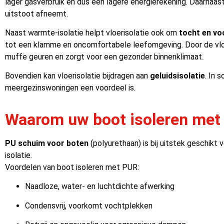
lager gasverbruik en dus een lagere energierekening. Daarnaast
uitstoot afneemt.
Naast warmte-isolatie helpt vloerisolatie ook om
tocht en v
tot een klamme en oncomfortabele leefomgeving. Door de vloe
muffe geuren en zorgt voor een gezonder binnenklimaat.
Bovendien kan vloerisolatie bijdragen aan
geluidsisolatie
. In 
meergezinswoningen een voordeel is.
Waarom uw boot isoleren me
PU schuim voor boten
(polyurethaan) is bij uitstek geschik
isolatie.
Voordelen van boot isoleren met PUR:
Naadloze, water- en luchtdichte afwerking
Condensvrij, voorkomt vochtplekken