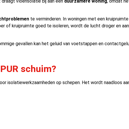
 draagt vloerisolatie bij aan een
duurzamere woning
, omdat he
ochtproblemen
te verminderen. In woningen met een kruipruimte
r of kruipruimte goed te isoleren, wordt de lucht droger en aa
sommige gevallen kan het geluid van voetstappen en contactge
t PUR schuim?
t voor isolatiewerkzaamheden op schepen. Het wordt naadloos a