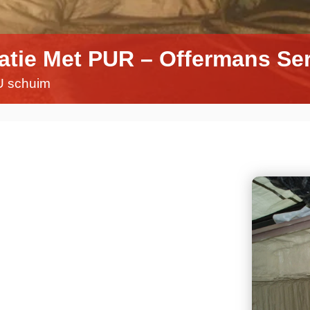
latie Met PUR – Offermans Se
PU schuim