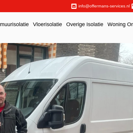
info@offermans-services.nl
uurisolatie
Vloerisolatie
Overige Isolatie
Woning O